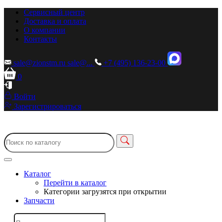
Сервисный центр
Доставка и оплата
О компании
Контакты
sale@zionstm.ru
sale@...
+7 (495) 136-23-00
0
Войти
Зарегистрироваться
Каталог
Перейти в каталог
Категории загрузятся при открытии
Запчасти