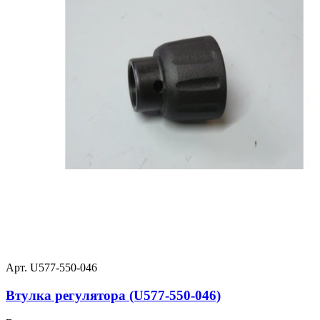
Арт. U577-550-046
Втулка регулятора (U577-550-046)