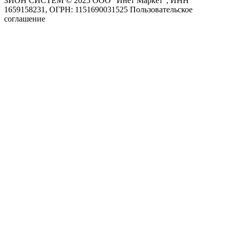
ЗИОН СИСТЕМ ©
2025 ООО "Инет Маркет", ИНН
1659158231, ОГРН: 1151690031525
Пользовательское
соглашение