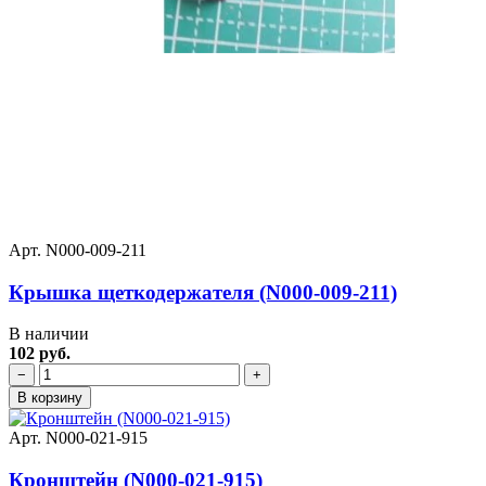
Арт. N000-009-211
Крышка щеткодержателя (N000-009-211)
В наличии
102 руб.
−
+
В корзину
Арт. N000-021-915
Кронштейн (N000-021-915)