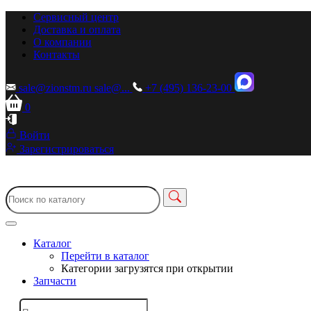
Сервисный центр
Доставка и оплата
О компании
Контакты
sale@zionstm.ru
sale@...
+7 (495) 136-23-00
0
Войти
Зарегистрироваться
Каталог
Перейти в каталог
Категории загрузятся при открытии
Запчасти