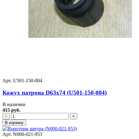
Арт. U501-150-004
Кожух патрона D63x74 (U501-150-004)
В наличии
415 руб.
−
+
В корзину
Арт. N000-021-953