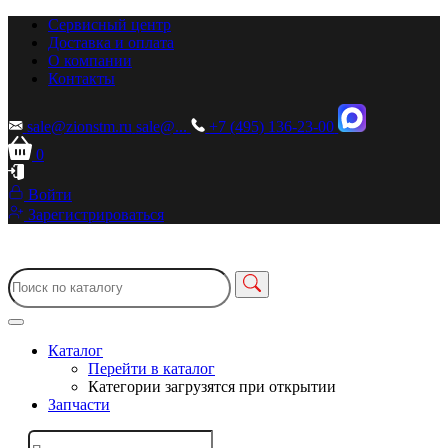
Сервисный центр
Доставка и оплата
О компании
Контакты
sale@zionstm.ru
sale@...
+7 (495) 136-23-00
0
Войти
Зарегистрироваться
Каталог
Перейти в каталог
Категории загрузятся при открытии
Запчасти