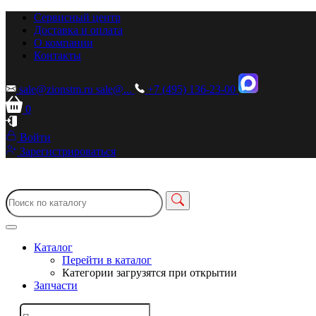
Сервисный центр
Доставка и оплата
О компании
Контакты
sale@zionstm.ru
sale@...
+7 (495) 136-23-00
0
Войти
Зарегистрироваться
Каталог
Перейти в каталог
Категории загрузятся при открытии
Запчасти