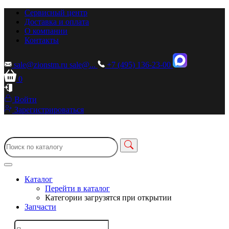
Сервисный центр
Доставка и оплата
О компании
Контакты
sale@zionstm.ru
sale@...
+7 (495) 136-23-00
0
Войти
Зарегистрироваться
Каталог
Перейти в каталог
Категории загрузятся при открытии
Запчасти