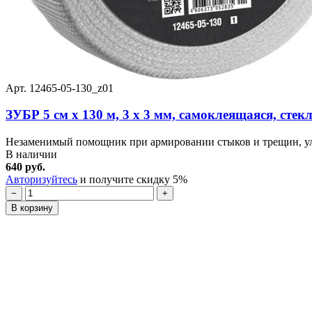
Арт. 12465-05-130_z01
ЗУБР 5 см х 130 м, 3 х 3 мм, самоклеящаяся, стек
Незаменимый помощник при армировании стыков и трещин, ул
В наличии
640 руб.
Авторизуйтесь
и получите скидку 5%
−
+
В корзину