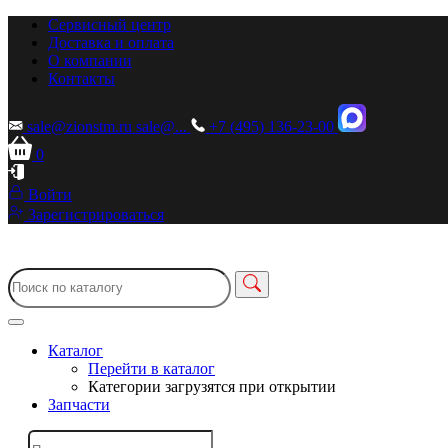
Сервисный центр
Доставка и оплата
О компании
Контакты
sale@zionstm.ru
sale@...
+7 (495) 136-23-00
0
Войти
Зарегистрироваться
Каталог
Перейти в каталог
Категории загрузятся при открытии
Запчасти