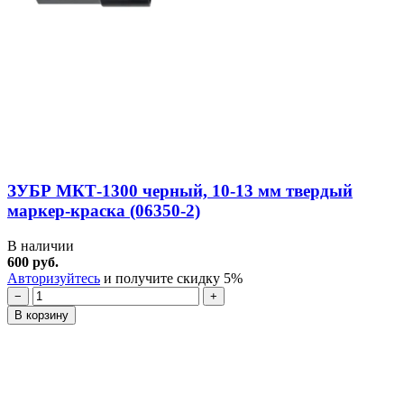
ЗУБР МКТ-1300 черный, 10-13 мм твердый
маркер-краска (06350-2)
В наличии
600 руб.
Авторизуйтесь
и получите скидку 5%
−
+
В корзину