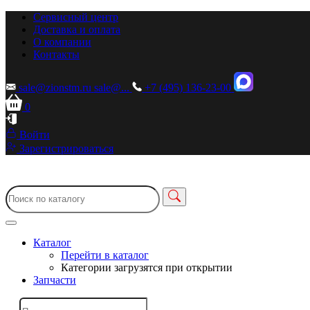
Сервисный центр
Доставка и оплата
О компании
Контакты
sale@zionstm.ru
sale@...
+7 (495) 136-23-00
0
Войти
Зарегистрироваться
Каталог
Перейти в каталог
Категории загрузятся при открытии
Запчасти