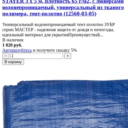
STAYER 3 х 5 м, плотность 65 г/м2, с люверсами
водонепроницаемый, универсальный из тканого
полимера, тент-полотно (12560-03-05)
Универсальный водонепроницаемый тент-полотно ЗУБР
серии МАСТЕР - надежная защита от дождя и непогоды,
идеальный материал для укрытияПреимуществаБ...
В наличии
1 020 руб.
Авторизуйтесь
и получите скидку 5%
−
+
В корзину