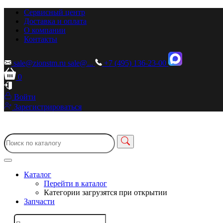
Сервисный центр
Доставка и оплата
О компании
Контакты
sale@zionstm.ru
sale@...
+7 (495) 136-23-00
0
Войти
Зарегистрироваться
Каталог
Перейти в каталог
Категории загрузятся при открытии
Запчасти