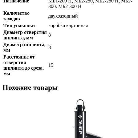
Назначение
МБ1-200 Н, МБ2-250, МБ2-250 Н, МБ2-
300, МБ2-300 Н
Количество
двухзаходный
заходов
Тип упаковки
коробка картонная
Диаметр отверстия
8
шплинта, мм
Диаметр шплинта,
8
мм
Расстояние от
отверстия
15
шплинта до среза,
мм
Похожие товары