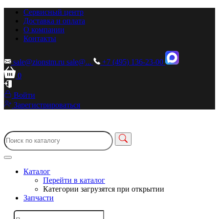
Сервисный центр
Доставка и оплата
О компании
Контакты
sale@zionstm.ru
sale@...
+7 (495) 136-23-00
0
Войти
Зарегистрироваться
Каталог
Перейти в каталог
Категории загрузятся при открытии
Запчасти