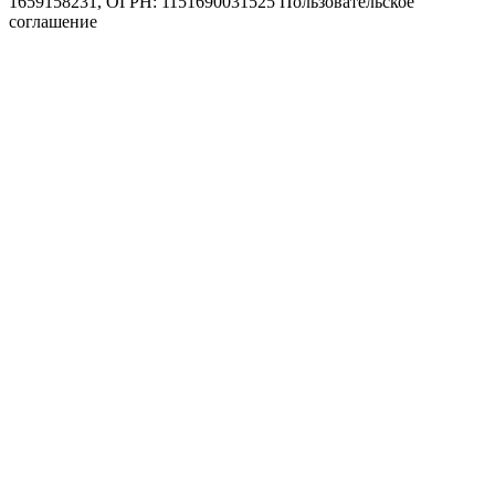
1659158231, ОГРН: 1151690031525
Пользовательское
соглашение