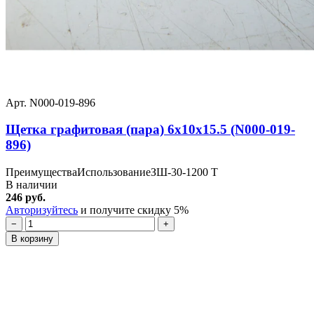
Арт. N000-019-896
Щетка графитовая (пара) 6x10x15.5 (N000-019-
896)
ПреимуществаИспользованиеЗШ-30-1200 Т
В наличии
246 руб.
Авторизуйтесь
и получите скидку 5%
−
+
В корзину