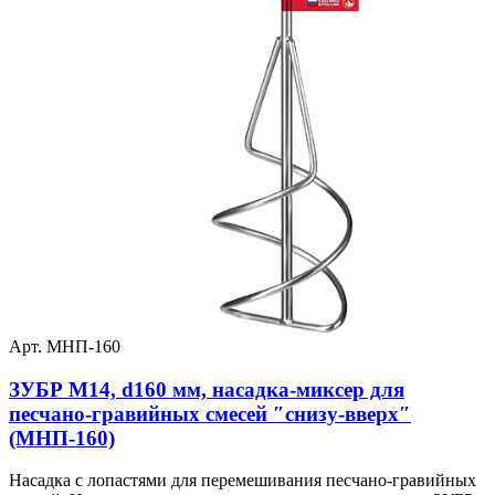
Арт. МНП-160
ЗУБР М14, d160 мм, насадка-миксер для
песчано-гравийных смесей ″снизу-вверх″
(МНП-160)
Насадка с лопастями для перемешивания песчано-гравийных