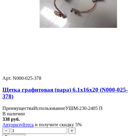
Арт. N000-025-378
Щетка графитовая (пара) 6.1x16x20 (N000-025-
378)
ПреимуществаИспользованиеУШМ-230-2405 П
В наличии
338 руб.
Авторизуйтесь
и получите скидку 5%
−
+