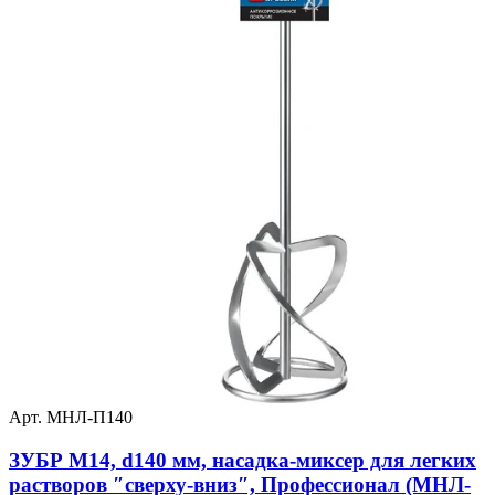
Арт. МНЛ-П140
ЗУБР М14, d140 мм, насадка-миксер для легких
растворов ″сверху-вниз″, Профессионал (МНЛ-