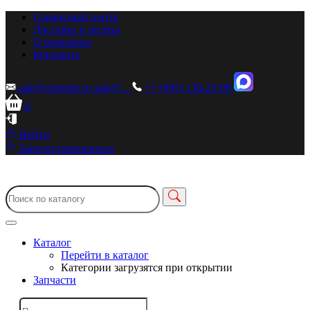
Сервисный центр
Доставка и оплата
О компании
Контакты
sale@zionstm.ru
sale@...
+7 (495) 136-23-00
0
Войти
Зарегистрироваться
Каталог
Перейти в каталог
Категории загрузятся при открытии
Запчасти