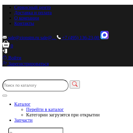
Сервисный центр
Доставка и оплата
О компании
Контакты
sale@zionstm.ru
sale@...
+7 (495) 136-23-00
0
Войти
Зарегистрироваться
Каталог
Перейти в каталог
Категории загрузятся при открытии
Запчасти