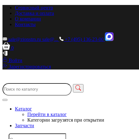
Сервисный центр
Доставка и оплата
О компании
Контакты
sale@zionstm.ru
sale@...
+7 (495) 136-23-00
0
Войти
Зарегистрироваться
Каталог
Перейти в каталог
Категории загрузятся при открытии
Запчасти