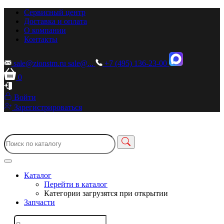
Сервисный центр
Доставка и оплата
О компании
Контакты
sale@zionstm.ru
sale@...
+7 (495) 136-23-00
0
Войти
Зарегистрироваться
Каталог
Перейти в каталог
Категории загрузятся при открытии
Запчасти