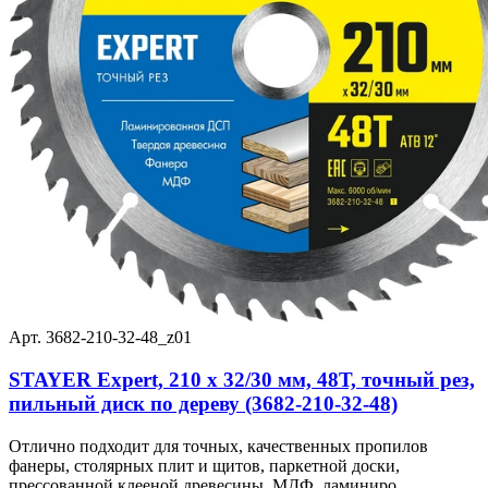
Арт. 3682-210-32-48_z01
STAYER Expert, 210 x 32/30 мм, 48Т, точный рез,
пильный диск по дереву (3682-210-32-48)
Отлично подходит для точных, качественных пропилов
фанеры, столярных плит и щитов, паркетной доски,
прессованной клееной древесины, МДФ, ламиниро...