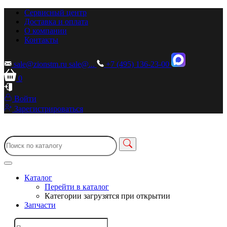
Сервисный центр
Доставка и оплата
О компании
Контакты
sale@zionstm.ru
sale@...
+7 (495) 136-23-00
0
Войти
Зарегистрироваться
Каталог
Перейти в каталог
Категории загрузятся при открытии
Запчасти