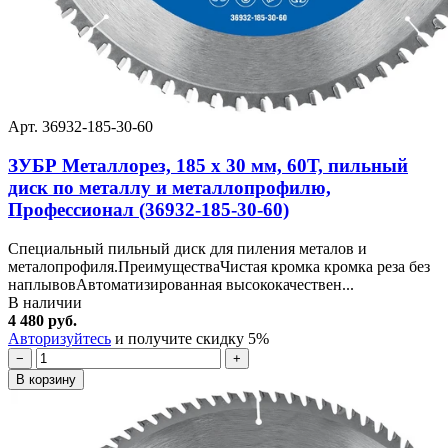
Арт. 36932-185-30-60
ЗУБР Металлорез, 185 х 30 мм, 60Т, пильный
диск по металлу и металлопрофилю,
Профессионал (36932-185-30-60)
Специальный пильный диск для пиления металов и
металопрофиля.ПреимуществаЧистая кромка кромка реза без
наплывовАвтоматизированная высококачествен...
В наличии
4 480 руб.
Авторизуйтесь
и получите скидку 5%
−
+
В корзину