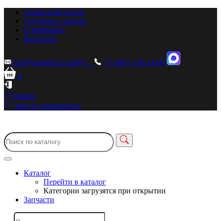
Сервисный центр
Доставка и оплата
О компании
Контакты
sale@zionstm.ru
sale@...
+7 (495) 136-23-00
0
Войти
Зарегистрироваться
Каталог
Перейти в каталог
Категории загрузятся при открытии
Запчасти