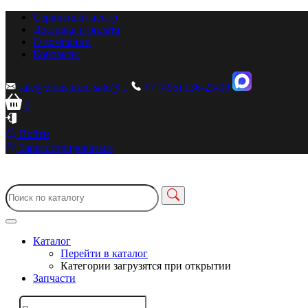
Сервисный центр
Доставка и оплата
О компании
Контакты
sale@zionstm.ru
sale@...
+7 (495) 136-23-00
0
Войти
Зарегистрироваться
Каталог
Перейти в каталог
Категории загрузятся при открытии
Запчасти