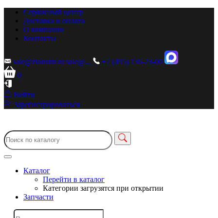
Сервисный центр
Доставка и оплата
О компании
Контакты
sale@zionstm.ru
sale@...
+7 (495) 136-23-00
0
Войти
Зарегистрироваться
Каталог
Перейти в каталог
Категории загрузятся при открытии
Запчасти