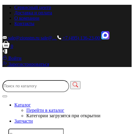
Сервисный центр
Доставка и оплата
О компании
Контакты
sale@zionstm.ru
sale@...
+7 (495) 136-23-00
0
Войти
Зарегистрироваться
Каталог
Перейти в каталог
Категории загрузятся при открытии
Запчасти