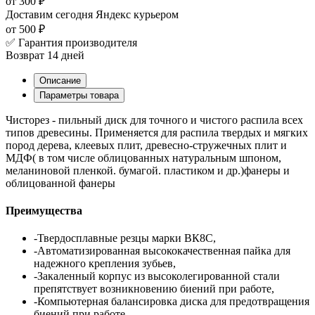
от 300 ₽
Доставим сегодня
Яндекс курьером
от 500 ₽
✅ Гарантия производителя
Возврат 14 дней
Описание
Параметры товара
Чисторез - пильный диск для точного и чистого распила всех
типов древесины. Применяется для распила твердых и мягких
пород дерева, клеевых плит, древесно-стружечных плит и
МДФ( в том числе облицованных натуральным шпоном,
меланиновой пленкой. бумагой. пластиком и др.)фанеры и
облицованной фанеры
Преимущества
-Твердосплавные резцы марки ВК8С,
-Автоматизированная высококачественная пайка для
надежного крепления зубьев,
-Закаленный корпус из высоколегированной стали
препятствует возникновению биений при работе,
-Компьютерная балансировка диска для предотвращения
биений при работе,