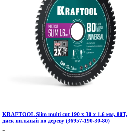
KRAFTOOL Slim multi cut 190 х 30 x 1.6 мм, 80Т,
диск пильный по дереву (36957-190-30-80)