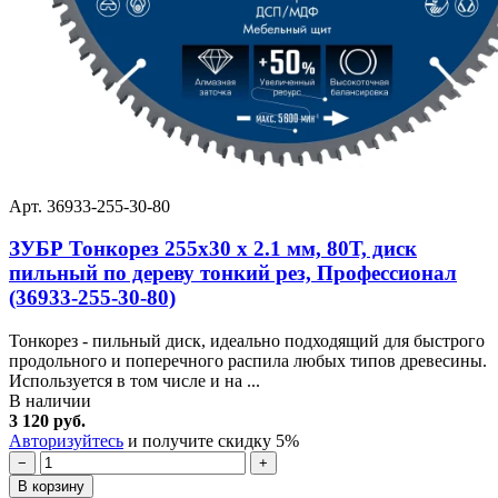
Арт. 36933-255-30-80
ЗУБР Тонкорез 255х30 x 2.1 мм, 80Т, диск
пильный по дереву тонкий рез, Профессионал
(36933-255-30-80)
Тонкорез - пильный диск, идеально подходящий для быстрого
продольного и поперечного распила любых типов древесины.
Используется в том числе и на ...
В наличии
3 120 руб.
Авторизуйтесь
и получите скидку 5%
−
+
В корзину