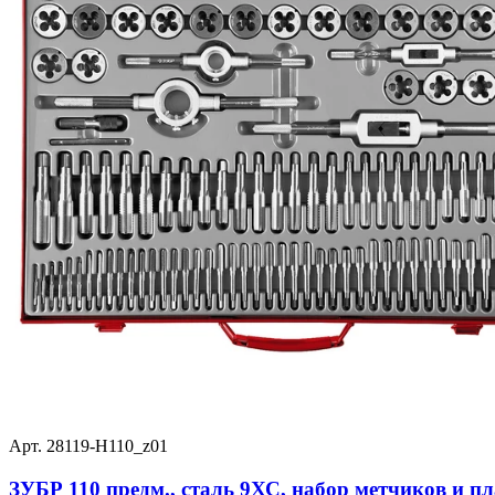
Арт. 28119-H110_z01
ЗУБР 110 предм., сталь 9ХС, набор метчиков и п