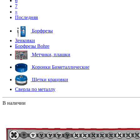
6
7
»
Последняя
Борфрезы
Зенковки
Борфрезы Bohre
Метчики, плашки
Коронки Биметаллические
Щетки крацовки
Сверла по металлу
В наличии