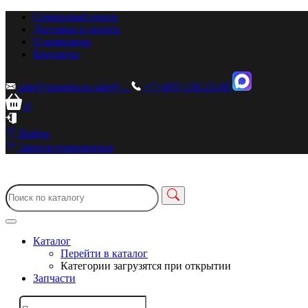
Сервисный центр
Доставка и оплата
О компании
Контакты
sale@zionstm.ru
sale@...
+7 (495) 136-23-00
0
Войти
Зарегистрироваться
Каталог
Перейти в каталог
Категории загрузятся при открытии
Запчасти