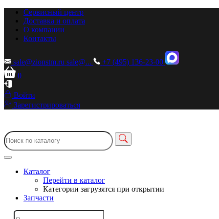
Сервисный центр
Доставка и оплата
О компании
Контакты
sale@zionstm.ru
sale@...
+7 (495) 136-23-00
0
Войти
Зарегистрироваться
Каталог
Перейти в каталог
Категории загрузятся при открытии
Запчасти