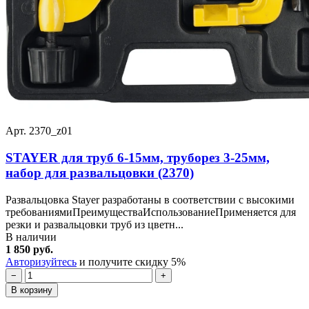
Арт. 2370_z01
STAYER для труб 6-15мм, труборез 3-25мм,
набор для развальцовки (2370)
Развальцовка Stayer разработаны в соответствии с высокими
требованиямиПреимуществаИспользованиеПрименяется для
резки и развальцовки труб из цветн...
В наличии
1 850 руб.
Авторизуйтесь
и получите скидку 5%
−
+
В корзину