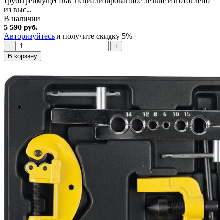
трубПреимуществаСпециализированное лезвие изготовлено
из выс...
В наличии
5 590 руб.
Авторизуйтесь
и получите скидку 5%
−
+
В корзину