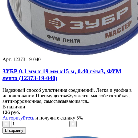
Арт. 12373-19-040
ЗУБР 0.1 мм х 19 мм х15 м, 0.40 г/см3, ФУМ
лента (12373-19-040)
Надежный способ уплотнения соединений. Легка и удобна в
использовании.ПреимуществаФум лента маслобезостойкая,
антикоррозионная, самосмазывающаяся...
В наличии
126 руб.
Авторизуйтесь
и получите скидку 5%
−
+
В корзину