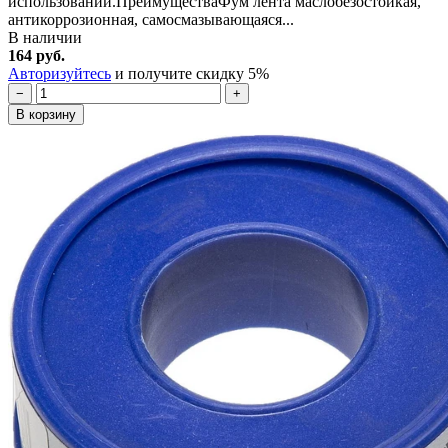
использовании.ПреимуществаФум лента маслобезостойкая,
антикоррозионная, самосмазывающаяся...
В наличии
164 руб.
Авторизуйтесь
и получите скидку 5%
−
+
В корзину