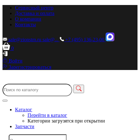
Сервисный центр
Доставка и оплата
О компании
Контакты
sale@zionstm.ru
sale@...
+7 (495) 136-23-00
0
Войти
Зарегистрироваться
Каталог
Перейти в каталог
Категории загрузятся при открытии
Запчасти