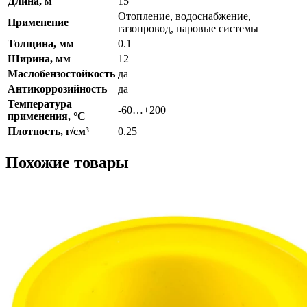
Длина, м
15
Отопление, водоснабжение,
Применение
газопровод, паровые системы
Толщина, мм
0.1
Ширина, мм
12
Маслобензостойкость
да
Антикоррозийность
да
Температура
-60…+200
применения, °C
Плотность, г/см³
0.25
Похожие товары