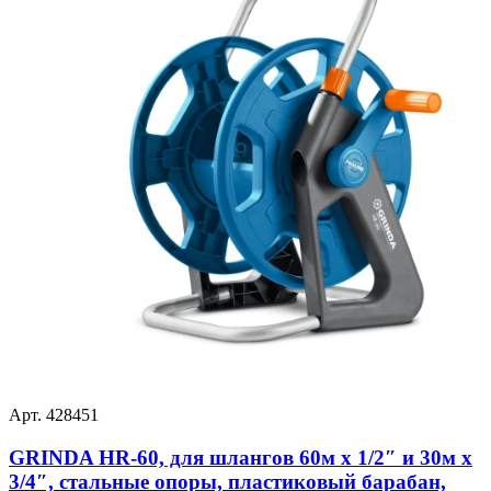
Арт. 428451
GRINDA HR-60, для шлангов 60м x 1/2″ и 30м х
3/4″, стальные опоры, пластиковый барабан,