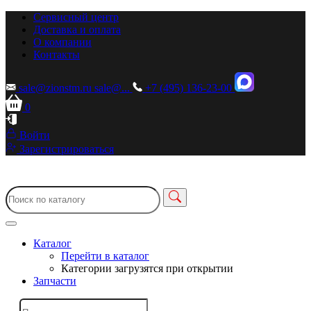
Сервисный центр
Доставка и оплата
О компании
Контакты
sale@zionstm.ru
sale@...
+7 (495) 136-23-00
0
Войти
Зарегистрироваться
Каталог
Перейти в каталог
Категории загрузятся при открытии
Запчасти