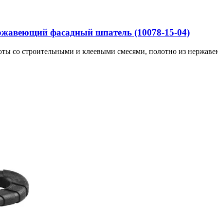
ержавеющий фасадный шпатель (10078-15-04)
оты со строительными и клеевыми смесями, полотно из нержавею