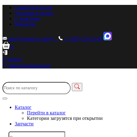
Сервисный центр
Доставка и оплата
О компании
Контакты
sale@zionstm.ru
sale@...
+7 (495) 136-23-00
0
Войти
Зарегистрироваться
Каталог
Перейти в каталог
Категории загрузятся при открытии
Запчасти