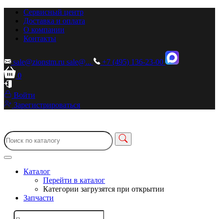
Сервисный центр
Доставка и оплата
О компании
Контакты
sale@zionstm.ru
sale@...
+7 (495) 136-23-00
0
Войти
Зарегистрироваться
Каталог
Перейти в каталог
Категории загрузятся при открытии
Запчасти