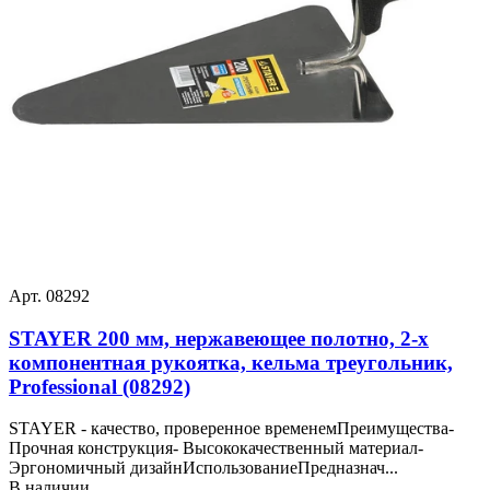
Арт. 08292
STAYER 200 мм, нержавеющее полотно, 2-х
компонентная рукоятка, кельма треугольник,
Professional (08292)
STAYER - качество, проверенное временемПреимущества-
Прочная конструкция- Высококачественный материал-
Эргономичный дизайнИспользованиеПредназнач...
В наличии