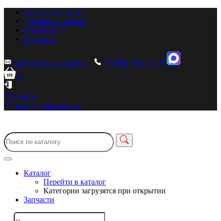
Сервисный центр
Доставка и оплата
О компании
Контакты
sale@zionstm.ru
sale@...
+7 (495) 136-23-00
0
Войти
Зарегистрироваться
Каталог
Перейти в каталог
Категории загрузятся при открытии
Запчасти