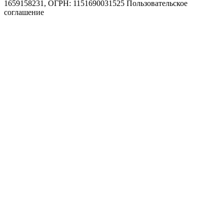
1659158231, ОГРН: 1151690031525
Пользовательское
соглашение