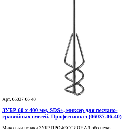
Арт. 06037-06-40
ЗУБР 60 x 400 мм, SDS+, миксер для песчано-
гравийных смесей, Профессионал (06037-06-40)
Миксеры-насадки ЗУБР ПРОФЕССИОНАЛ обеспечат