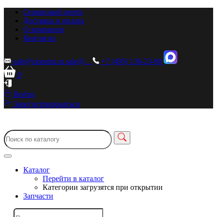
Сервисный центр
Доставка и оплата
О компании
Контакты
sale@zionstm.ru
sale@...
+7 (495) 136-23-00
0
Войти
Зарегистрироваться
Каталог
Перейти в каталог
Категории загрузятся при открытии
Запчасти