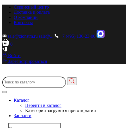
Сервисный центр
Доставка и оплата
О компании
Контакты
sale@zionstm.ru
sale@...
+7 (495) 136-23-00
0
Войти
Зарегистрироваться
Каталог
Перейти в каталог
Категории загрузятся при открытии
Запчасти