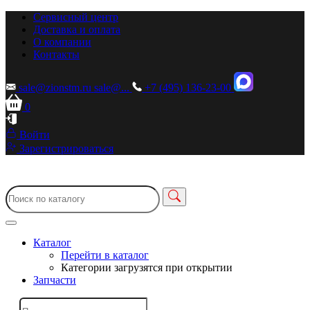
Сервисный центр
Доставка и оплата
О компании
Контакты
sale@zionstm.ru
sale@...
+7 (495) 136-23-00
0
Войти
Зарегистрироваться
Каталог
Перейти в каталог
Категории загрузятся при открытии
Запчасти