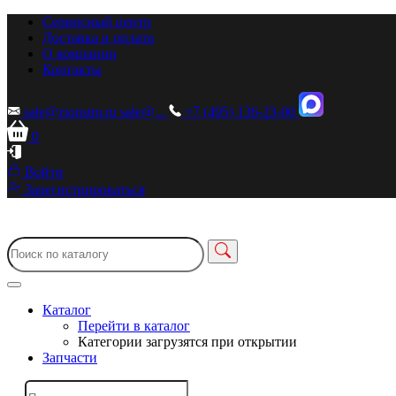
Сервисный центр
Доставка и оплата
О компании
Контакты
sale@zionstm.ru
sale@...
+7 (495) 136-23-00
0
Войти
Зарегистрироваться
Каталог
Перейти в каталог
Категории загрузятся при открытии
Запчасти