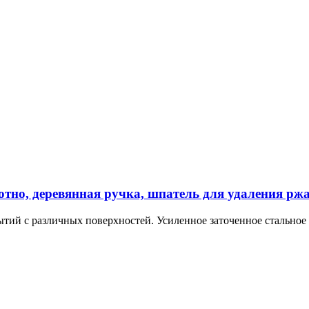
тно, деревянная ручка, шпатель для удаления ржа
ий с различных поверхностей. Усиленное заточенное стальное п