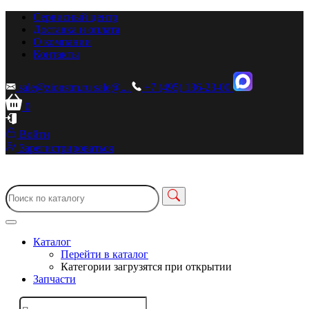
Сервисный центр
Доставка и оплата
О компании
Контакты
sale@zionstm.ru
sale@...
+7 (495) 136-23-00
0
Войти
Зарегистрироваться
Каталог
Перейти в каталог
Категории загрузятся при открытии
Запчасти