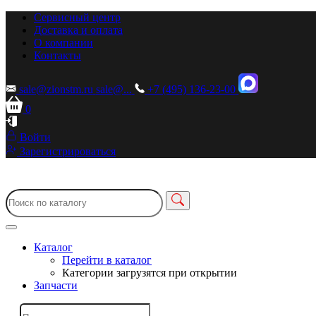
Сервисный центр
Доставка и оплата
О компании
Контакты
sale@zionstm.ru
sale@...
+7 (495) 136-23-00
0
Войти
Зарегистрироваться
Каталог
Перейти в каталог
Категории загрузятся при открытии
Запчасти