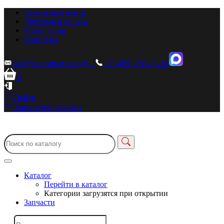
Сервисный центр
Доставка и оплата
О компании
Контакты
sale@zionstm.ru
sale@...
+7 (495) 136-23-00
0
Войти
Зарегистрироваться
Каталог
Перейти в каталог
Категории загрузятся при открытии
Запчасти