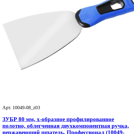
Арт. 10049-08_z03
ЗУБР 80 мм, х-образное профилированное
полотно, облегченная двухкомпонентная ручка,
нержавеющий шпатель, Профессионал (10049-