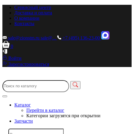
Сервисный центр
Доставка и оплата
О компании
Контакты
sale@zionstm.ru
sale@...
+7 (495) 136-23-00
0
Войти
Зарегистрироваться
Каталог
Перейти в каталог
Категории загрузятся при открытии
Запчасти