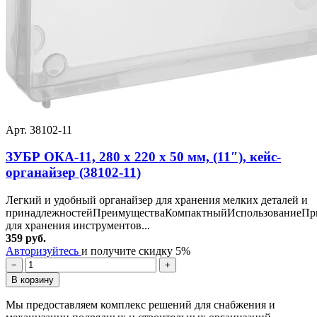
Арт. 38102-11
ЗУБР ОКА-11, 280 х 220 х 50 мм, (11″), кейс-
органайзер (38102-11)
Легкий и удобный органайзер для хранения мелких деталей и
принадлежностейПреимуществаКомпактныйИспользованиеПр
для хранения инструментов...
359 руб.
Авторизуйтесь
и получите скидку 5%
−
+
В корзину
Мы предоставляем комплекс решений для снабжения и