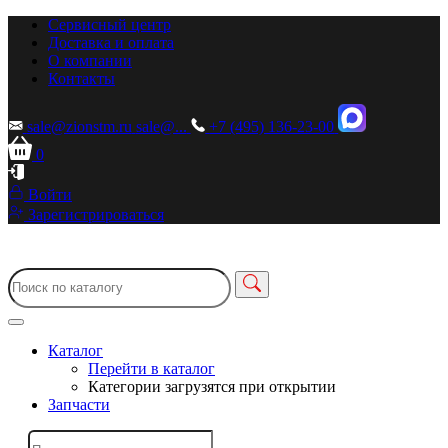
Сервисный центр
Доставка и оплата
О компании
Контакты
sale@zionstm.ru
sale@...
+7 (495) 136-23-00
0
Войти
Зарегистрироваться
Каталог
Перейти в каталог
Категории загрузятся при открытии
Запчасти