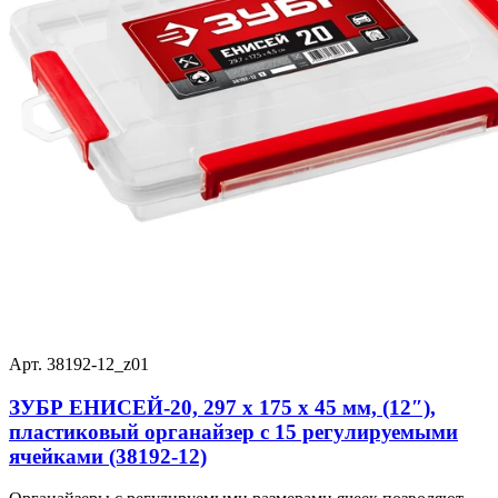
Арт. 38192-12_z01
ЗУБР ЕНИСЕЙ-20, 297 х 175 х 45 мм, (12″),
пластиковый органайзер c 15 регулируемыми
ячейками (38192-12)