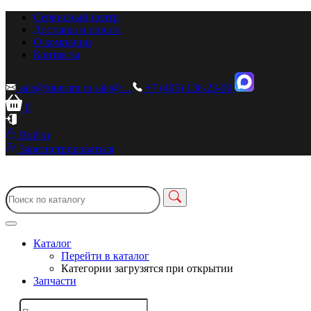
Сервисный центр
Доставка и оплата
О компании
Контакты
sale@zionstm.ru
sale@...
+7 (495) 136-23-00
0
Войти
Зарегистрироваться
Каталог
Перейти в каталог
Категории загрузятся при открытии
Запчасти