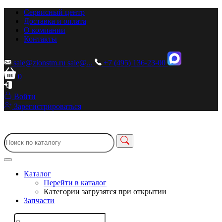
Сервисный центр
Доставка и оплата
О компании
Контакты
sale@zionstm.ru
sale@...
+7 (495) 136-23-00
0
Войти
Зарегистрироваться
Каталог
Перейти в каталог
Категории загрузятся при открытии
Запчасти