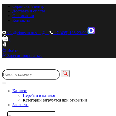
Сервисный центр
Доставка и оплата
О компании
Контакты
sale@zionstm.ru
sale@...
+7 (495) 136-23-00
0
Войти
Зарегистрироваться
Каталог
Перейти в каталог
Категории загрузятся при открытии
Запчасти