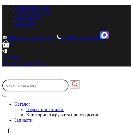
Сервисный центр
Доставка и оплата
О компании
Контакты
sale@zionstm.ru
sale@...
+7 (495) 136-23-00
0
Войти
Зарегистрироваться
Каталог
Перейти в каталог
Категории загрузятся при открытии
Запчасти