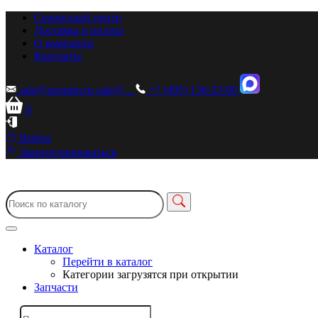
Сервисный центр
Доставка и оплата
О компании
Контакты
sale@zionstm.ru
sale@...
+7 (495) 136-23-00
0
Войти
Зарегистрироваться
Каталог
Перейти в каталог
Категории загрузятся при открытии
Запчасти