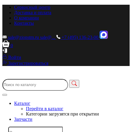
Сервисный центр
Доставка и оплата
О компании
Контакты
sale@zionstm.ru
sale@...
+7 (495) 136-23-00
0
Войти
Зарегистрироваться
Каталог
Перейти в каталог
Категории загрузятся при открытии
Запчасти